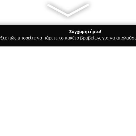
Συγχαρητήρια!
γξτε πώς μπορείτε να πάρετε το πακέτο βραβείων, για να απολαύσε
α, Παιδική Ένδυση - περιοχή Αθηνών
De Martino Design
Σχετικά με την εταιρεία:
Η
De Martino Design
βρίσκεται
διεύθυνση Δεινοκράτους 10, ξ
της μόδας, της διακόσμησης κα
δραστηριότητα, διατηρεί υψηλά
Δείτε περισσότερα >>
προϊόντα που αντανακλούν τη 
πηγάζει από τους ιδρυτές Anto