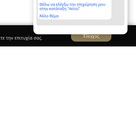
Θέλω να ελέγξω την επιχείρηση μου
στην κατάταξη "Αετοί"
Άλλο θέμα
Έλεγχος
τε την επιτυχία σας.
 στην περιοχή του Κολωνακίου στην Αθήνα, στη
εχωρίζοντας ως ιδιαίτερος προορισμός στον χώρο
ι της τέχνης. Η εταιρεία, με πολυετή
 αισθητικά standards και διαθέτει επιλεγμένα
δική της ταυτότητα. Το επιχειρηματικό όραμα
nio De Martino και Κωνσταντίνο Ζελιαναίο, οι