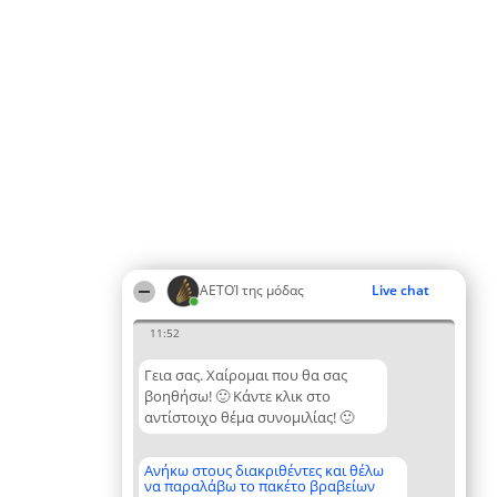
ΑΕΤΟΊ της μόδας
Live chat
11:52
Γεια σας. Χαίρομαι που θα σας
βοηθήσω! 🙂 Κάντε κλικ στο
αντίστοιχο θέμα συνομιλίας! 🙂
Ανήκω στους διακριθέντες και θέλω
να παραλάβω το πακέτο βραβείων