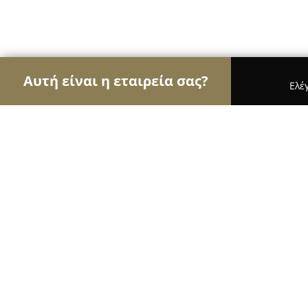
Αυτή είναι η εταιρεία σας?
Ελέ
Αετοί της μόδας
Γυναικεία Ρούχα, Ανδρική Μόδ
De Martino Design
9.3
(23)