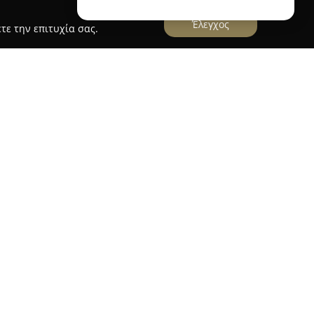
Έλεγχος
τε την επιτυχία σας.
κέντρο της Αθήνας, στην οδό Τσαμαδού 4, και
ς για όσους εκτιμούν τη vintage και second-hand
μια επιλεγμένη συλλογή από ρούχα και αξεσουάρ,
ων δεκαετιών του '70 και του '80, ενώ καλύπτει
αι τα '00s. Κάθε προϊόν ξεχωρίζει για την
ικνύει τη διαχρονικότητα, τις μοναδικές
α της αισθητικής παλαιότερων εποχών.
ν ίδρυση του καταστήματος, αξιοποίησε τις
tyling για να δημιουργήσει έναν χώρο που