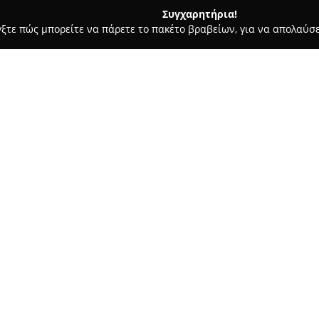
Συγχαρητήρια!
γξτε πώς μπορείτε να πάρετε το πακέτο βραβείων, για να απολαύσε
α, Παιδική Ένδυση - περιοχή Αθηνών
Dark Cherry
Σχετικά με την εταιρεία:
Το
Dark Cherry
βρίσκεται στο 
λειτουργεί ως ιδιαίτερος χώρο
μόδα. Το κατάστημα διαθέτει 
δίνοντας έμφαση σε κομμάτια τ
Δείτε περισσότερα >>
επιλογές και από τα '60s έως κ
ιστορικότητά του, καθώς αναδε
λεπτομέρειες και το χαρακτήρ
Η Αναστασία, υπεύθυνη για τη
σπουδές της στη μόδα και το s