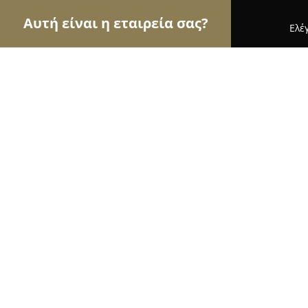
Αυτή είναι η εταιρεία σας?
Ελέ
Αετοί της μόδας
Γυναικεία Ρούχα, Ανδρική Μόδ
Dark Cherry
9.3
(24)
Αθήνα, Τσαμαδού 4
Εμφάνιση αριθμού τηλεφώνου