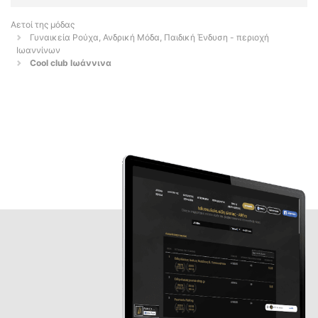
Αετοί της μόδας
Γυναικεία Ρούχα, Ανδρική Μόδα, Παιδική Ένδυση - περιοχή
Ιωαννίνων
Cool club Ιωάννινα