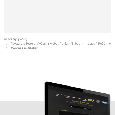
Αετοί της μόδας
Γυναικεία Ρούχα, Ανδρική Μόδα, Παιδική Ένδυση - περιοχή Ροδόπης
Contessas Atelier