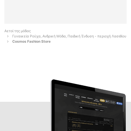
Αετοί της μόδας
Γυναικεία Ρούχα, Ανδρική Μόδα, Παιδική Ένδυση - περιοχή Λασιθίου
Cosmos Fashion Store