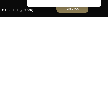
Έλεγχος
τε την επιτυχία σας.
κέντρο της Αθήνας στη διεύθυνση Αγίας Ειρήνης
δοση στον κλάδο της μόδας και των αξεσουάρ
σσότερα από 70 χρόνια λειτουργίας και παρουσία
ας ΚΑΡΦΙΛ Α.Ε., ο οργανισμός ειδικεύεται στην
για άνδρες, γυναίκες και παιδιά. Η συλλογή του
ρεπούμπλικα, καπέλα για την προστασία από τον
ικά καπέλα Παναμά.
νικά στην κορυφαία ποιότητα, χρησιμοποιώντας
 κασμίρια και ψάθες που προμηθεύεται από