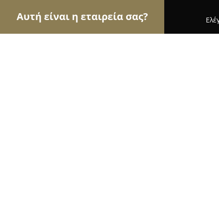
Αυτή είναι η εταιρεία σας?
Ελέ
Αετοί της μόδας
Γυναικεία Ρούχα, Ανδρική Μόδ
Capeloshop
9.6
(165)
Αθήνα, Αγίας Ειρήνης 12
Εμφάνιση αριθμού τηλεφώνου