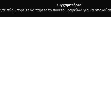
Συγχαρητήρια!
γξτε πώς μπορείτε να πάρετε το πακέτο βραβείων, για να απολαύσε
α, Παιδική Ένδυση - περιοχή Αθηνών
Capeloshop
Σχετικά με την εταιρεία:
Το
Καπέλο Shop
, με βάση το 
12, διατηρεί μια δυνατή παρά
κεφαλής. Από το 1949, με περι
τριών γενεών μέσω της εταιρεί
Δείτε περισσότερα >>
παραγωγή και εμπορία καπέλων 
συμπεριλαμβάνει τραγιάσκες, 
ήλιο, στέκες καθώς και αυθεντ
Η εταιρεία στηρίζεται διαχρο
επιλεγμένα υφάσματα, τσόχες,