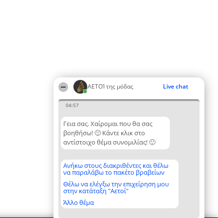
ΑΕΤΟΊ της μόδας
Live chat
04:57
Γεια σας. Χαίρομαι που θα σας
βοηθήσω! 🙂 Κάντε κλικ στο
αντίστοιχο θέμα συνομιλίας! 🙂
Ανήκω στους διακριθέντες και θέλω
να παραλάβω το πακέτο βραβείων
Θέλω να ελέγξω την επιχείρηση μου
στην κατάταξη "Αετοί"
Άλλο θέμα