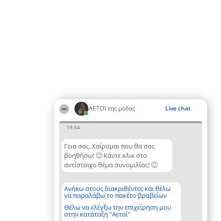
ΑΕΤΟΊ της μόδας
Live chat
19:54
Γεια σας. Χαίρομαι που θα σας
βοηθήσω! 🙂 Κάντε κλικ στο
αντίστοιχο θέμα συνομιλίας! 🙂
Ανήκω στους διακριθέντες και θέλω
να παραλάβω το πακέτο βραβείων
Θέλω να ελέγξω την επιχείρηση μου
στην κατάταξη "Αετοί"