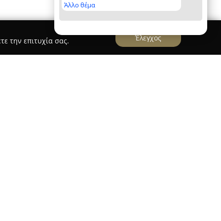
Άλλο θέμα
Έλεγχος
τε την επιτυχία σας.
ωρισμένη εταιρεία στον χώρο της μόδας, η οποία
 παρουσία και το ξεχωριστό πνεύμα που
ης. Με το μότο «Ο Λευκός Νείλος είναι πάνω απ'
α», η εταιρεία διαθέτει συλλογές από ελαφριά,
προορίζονται ειδικά για τις καλοκαιρινές
ούχα προέρχονται από τη Γαλλία και
100% αιγυπτιακό βαμβάκι, προσφέροντας
ναδεικνύοντας το μαύρισμα, ενώ η συλλογή