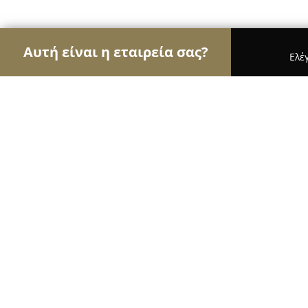
Αυτή είναι η εταιρεία σας?
Ελέ
Αετοί της μόδας
Γυναικεία Ρούχα, Ανδρική Μόδ
Blanc du Nil
8.5
(5)
Κώς, Ηφαιστου 13
Εμφάνιση αριθμού τηλεφώνου