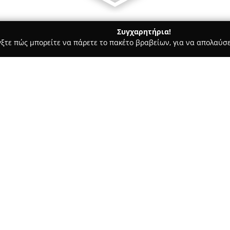
Συγχαρητήρια!
γξτε πώς μπορείτε να πάρετε το πακέτο βραβείων, για να απολαύσε
α, Παιδική Ένδυση - περιοχή Δωδεκανήσου
Blanc du Nil
Σχετικά με την εταιρεία:
Η
Blanc du Nil
είναι μια αναγν
διακρίνεται για τη διεθνή της
ενσωματώνει στην ταυτότητά τ
όλα μια ατμόσφαιρα, ένα πνεύμ
κομψά και άνετα ενδύματα που 
εξορμήσεις. Τα περισσότερα ρ
κατασκευάζονται κυρίως από 
αίσθηση δροσιάς, άνεση και α