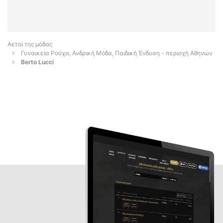
Αετοί της μόδας
Γυναικεία Ρούχα, Ανδρική Μόδα, Παιδική Ένδυση - περιοχή Αθηνών
Berto Lucci