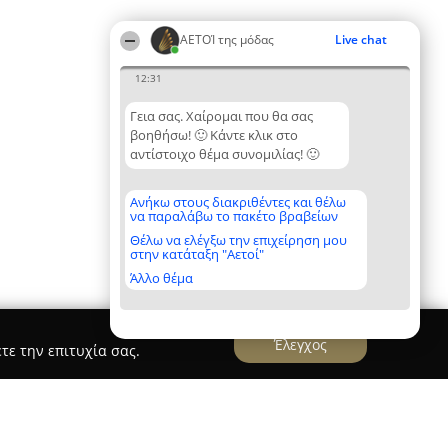
ΑΕΤΟΊ της μόδας
Live chat
12:31
Γεια σας. Χαίρομαι που θα σας
βοηθήσω! 🙂 Κάντε κλικ στο
αντίστοιχο θέμα συνομιλίας! 🙂
Ανήκω στους διακριθέντες και θέλω
να παραλάβω το πακέτο βραβείων
Θέλω να ελέγξω την επιχείρηση μου
στην κατάταξη "Αετοί"
Άλλο θέμα
Έλεγχος
τε την επιτυχία σας.