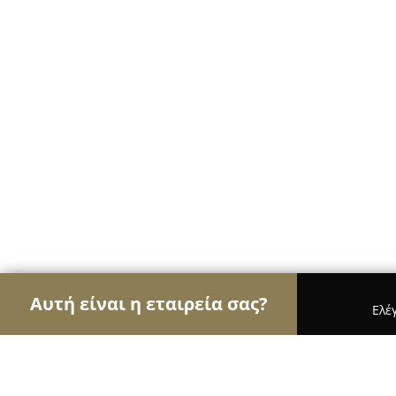
Αυτή είναι η εταιρεία σας?
Ελέ
Αετοί της μόδας
Γυναικεία Ρούχα, Ανδρική Μόδ