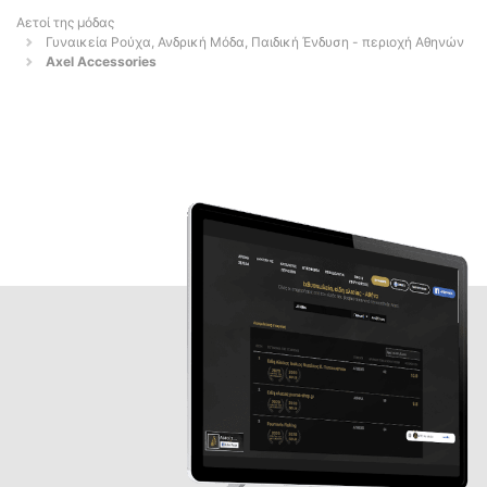
Αετοί της μόδας
Γυναικεία Ρούχα, Ανδρική Μόδα, Παιδική Ένδυση - περιοχή Αθηνών
Axel Accessories