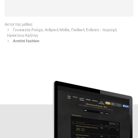
Αετοί της μόδας
Γυναικεία Ρούχα, Ανδρική Μόδα, Παιδική Ένδυση - περιοχή
Ηράκλειο Κρήτης
Aretini fashion