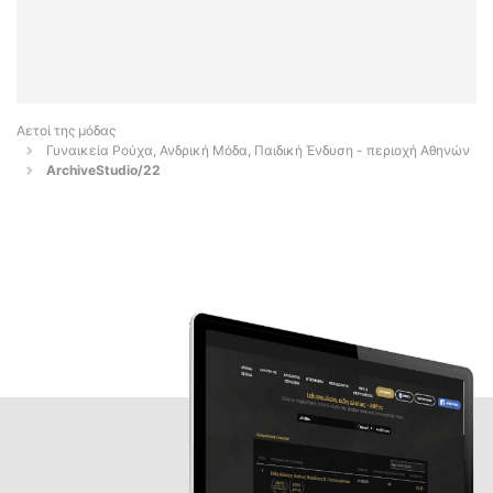
Αετοί της μόδας
Γυναικεία Ρούχα, Ανδρική Μόδα, Παιδική Ένδυση - περιοχή Αθηνών
ArchiveStudio/22