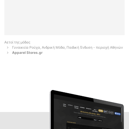
Αετοί της μόδας
Γυναικεία Ρούχα, Ανδρική Μόδα, Παιδική Ένδυση - περιοχή Αθηνών
Apparel Stores.gr