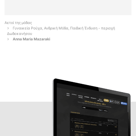
Αετοί της μόδας
Γυναικεία Ρούχα, Ανδρική Μόδα, Παιδική Ένδυση - περιοχή
Δωδεκανήσου
Anna Maria Mazaraki