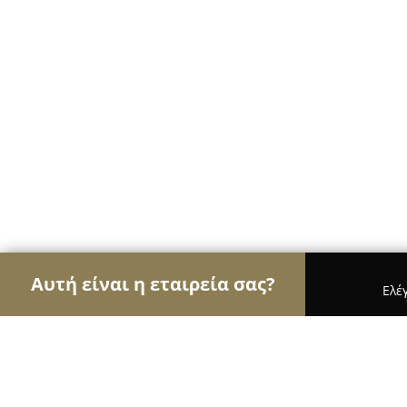
Αυτή είναι η εταιρεία σας?
Ελέ
Αετοί της μόδας
Γυναικεία Ρούχα, Ανδρική Μόδ