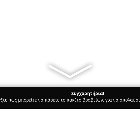
Συγχαρητήρια!
γξτε πώς μπορείτε να πάρετε το πακέτο βραβείων, για να απολαύσε
α, Παιδική Ένδυση - περιοχή Θεσσαλονίκης
ANELIA - παιδικά