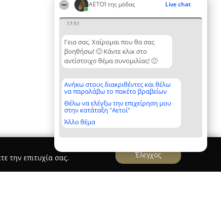
ΑΕΤΟΊ της μόδας
Live chat
17:51
Γεια σας. Χαίρομαι που θα σας
βοηθήσω! 🙂 Κάντε κλικ στο
αντίστοιχο θέμα συνομιλίας! 🙂
Ανήκω στους διακριθέντες και θέλω
να παραλάβω το πακέτο βραβείων
Θέλω να ελέγξω την επιχείρηση μου
στην κατάταξη "Αετοί"
Άλλο θέμα
Έλεγχος
τε την επιτυχία σας.
 ρούχα