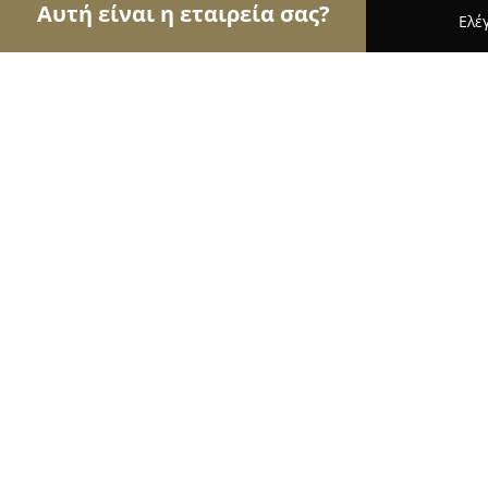
Αυτή είναι η εταιρεία σας?
Ελέ
Αετοί της μόδας
Γυναικεία Ρούχα, Ανδρική Μόδ
Anastazia Nyfika
9.4
(35)
Ηράκλειο, Μαρκ. Μουσούρου 24
Εμφάνιση αριθμού τηλεφώνου