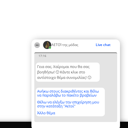
ΑΕΤΟΊ της μόδας
Live chat
17:16
Γεια σας. Χαίρομαι που θα σας
βοηθήσω! 🙂 Κάντε κλικ στο
αντίστοιχο θέμα συνομιλίας! 🙂
Ανήκω στους διακριθέντες και θέλω
να παραλάβω το πακέτο βραβείων
Θέλω να ελέγξω την επιχείρηση μου
στην κατάταξη "Αετοί"
Άλλο θέμα