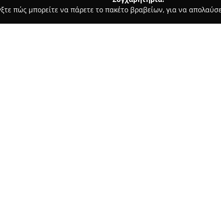
γξτε πώς μπορείτε να πάρετε το πακέτο βραβείων, για να απολαύσε
α, Παιδική Ένδυση - περιοχή Ηράκλειο Κρήτης
Anastazia Nyfik
Σχετικά με την εταιρεία:
Στο Ηράκλειο της Κρήτης, η
Αν
προορισμός για νυφικά είδη κα
για τις πιο σημαντικές στιγμέ
συλλογή νυφικών από γνωστούς
Δείτε περισσότερα >>
σχεδίων για να καλύψει διαφορ
Εκτός από νυφικά, διαθέτει πλ
ιδιαίτερες μπομπονιέρες και π
υλικά. Ξεχωρίζει στον χώρο χ
βαπτιστικών και βραδινών φο
υψηλή ραπτική. Με ευρύ φάσμ