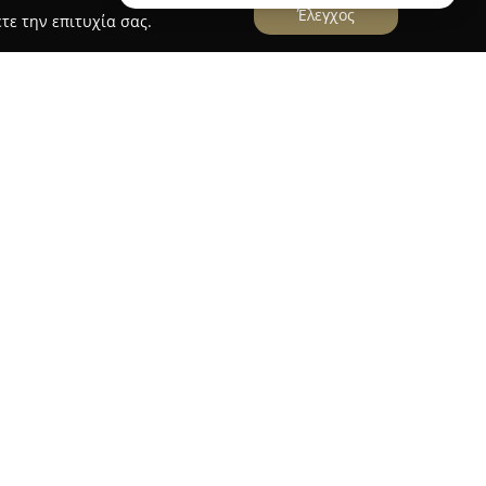
Έλεγχος
τε την επιτυχία σας.
a
αστασία Νυφικά
αναγνωρίζεται ως σταθερός
ι προϊόντα βάπτισης, με εξειδίκευση στη μόδα
ς της ζωής. Η επιχείρηση προσφέρει μια εκλεκτή
 οίκους της μόδας, εξασφαλίζοντας ποικιλία
ετικές αισθητικές προτιμήσεις.
ήρη πακέτα για βάπτιση, βραδινά φορέματα,
ροσκλητήρια, με μεγάλη επιλογή σε σχέδια και
άρη στη δυνατότητα δημιουργίας νυφικών,
ρεμάτων κατά παραγγελία, δίνοντας έμφαση στην
α υφασμάτων και δαντελών, το κατάστημα