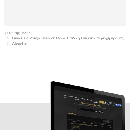
Αετοί της μόδας
Γυναικεία Ρούχα, Ανδρική Μόδα, Παιδική Ένδυση - περιοχή Δράμας
Alouette