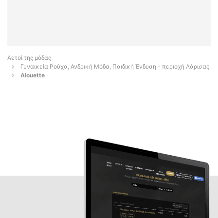
Αετοί της μόδας
Γυναικεία Ρούχα, Ανδρική Μόδα, Παιδική Ένδυση - περιοχή Λάρισας
Alouette