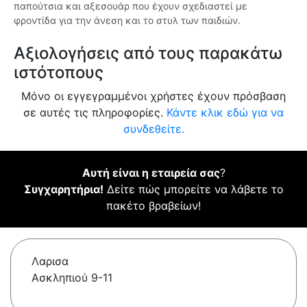
παπούτσια και αξεσουάρ που έχουν σχεδιαστεί με
φροντίδα για την άνεση και το στυλ των παιδιών.
Αξιολογήσεις από τους παρακάτω
ιστότοπους
Μόνο οι εγγεγραμμένοι χρήστες έχουν πρόσβαση
σε αυτές τις πληροφορίες.
Κάντε κλικ εδώ για να
συνδεθείτε.
Αυτή είναι η εταιρεία σας
?
Συγχαρητήρια!
Δείτε πώς μπορείτε να λάβετε το
πακέτο βραβείων!
Λαρισα
Ασκληπιού 9-11