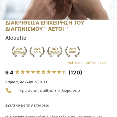
ΔΙΑΚΡΙΘΕΙΣΑ ΕΠΙΧΕΙΡΗΣΗ ΤΟΥ
ΔΙΑΓΩΝΙΣΜΟΥ ‘’ ΑΕΤΟΙ ‘’
Alouette
Δείτε περισσότερα >>
9.4
(120)
Λαρισα, Ασκληπιού 9-11
Εμφάνιση αριθμού τηλεφώνου
Σχετικά με την εταιρεία:
Η
Alouette
αποτελεί έναν δραστήριο παίκτη στον χώρο