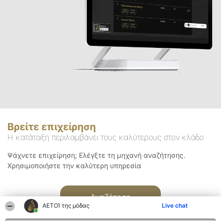
Βρείτε επιχείρηση
Η κατάταξη περιλαμβάνει τους καλύτερους στον κλάδο
Ψάχνετε επιχείρηση; Ελέγξτε τη μηχανή αναζήτησης.
Χρησιμοποιήστε την καλύτερη υπηρεσία
Αναζήτηση
ΑΕΤΟΊ της μόδας
Live chat