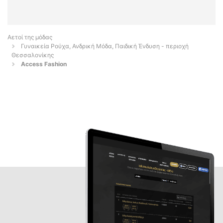
Αετοί της μόδας
Γυναικεία Ρούχα, Ανδρική Μόδα, Παιδική Ένδυση - περιοχή
Θεσσαλονίκης
Access Fashion