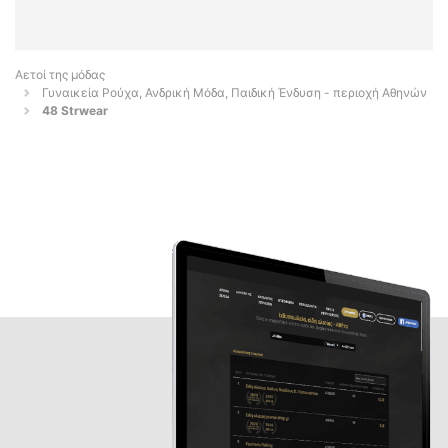
Αετοί της μόδας
Γυναικεία Ρούχα, Ανδρική Μόδα, Παιδική Ένδυση - περιοχή Αθηνών
48 Strwear