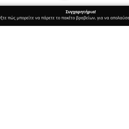
Συγχαρητήρια!
γξτε πώς μπορείτε να πάρετε το πακέτο βραβείων, για να απολαύσε
α, Παιδική Ένδυση - περιοχή Αθηνών
18Φ
Σχετικά με την εταιρεία:
Στο ιστορικό κέντρο της Πλάκα
επικεντρωμένος στον τομέα τ
ολοκλήρωση κάθε εμφάνισης. Τ
εκλεπτυσμένη συλλογή, κατάλλ
Δείτε περισσότερα >>
προτιμήσεις. Μέσα στη συλλο
κολιέ και μενταγιόν με ιδιαίτε
περίτεχνα βραχιόλια. Κάθε αν
στη λεπτομέρεια και στην ποι
ύφος.