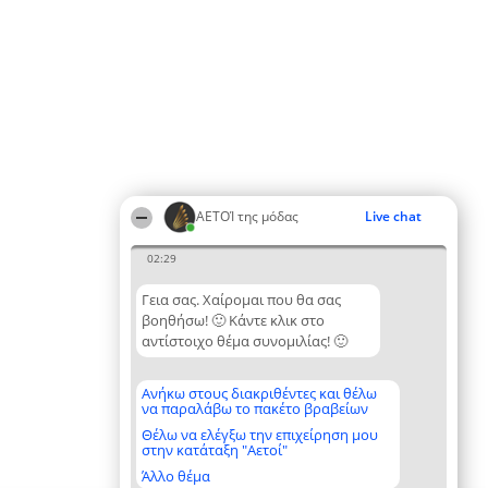
ΑΕΤΟΊ της μόδας
Live chat
02:29
Γεια σας. Χαίρομαι που θα σας
βοηθήσω! 🙂 Κάντε κλικ στο
αντίστοιχο θέμα συνομιλίας! 🙂
Ανήκω στους διακριθέντες και θέλω
να παραλάβω το πακέτο βραβείων
Θέλω να ελέγξω την επιχείρηση μου
στην κατάταξη "Αετοί"
Άλλο θέμα