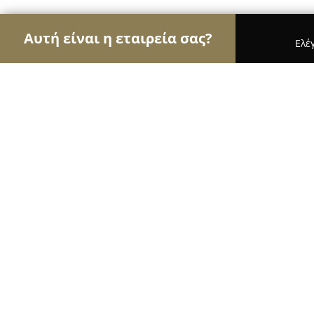
Αυτή είναι η εταιρεία σας?
Ελέ
Αετοί της μόδας
Γυναικεία Ρούχα, Ανδρική Μόδ
18Φ
9.5
(132)
Αθήνα, Frynihou 18 & Dionysiou Areopagitou
Εμφάνιση αριθμού τηλεφώνου