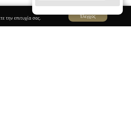
Έλεγχος
τε την επιτυχία σας.
ς στην Αθήνα λειτουργεί ο χώρος της
18Φ
,
ων κοσμημάτων και αξεσουάρ για την
ο κατάστημα διαθέτει μια επιλεγμένη και
ηλη για διαφορετικά στυλ και προσωπικές
γή περιλαμβάνονται εντυπωσιακά σκουλαρίκια,
ρη αισθητική, ξεχωριστές καρφίτσες και
τικείμενο χαρακτηρίζεται από μεγάλη προσοχή
ότητα, προσφέροντας κομψότητα και μοναδικό