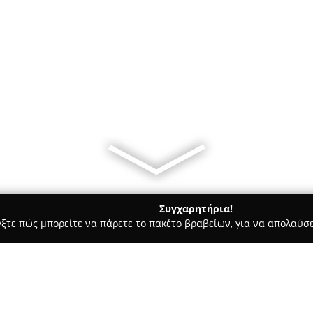
Συγχαρητήρια!
γξτε πώς μπορείτε να πάρετε το πακέτο βραβείων, για να απολαύσε
α, Παιδική Ένδυση - περιοχή Αθηνών
Dukes hellas