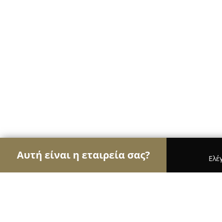
Αυτή είναι η εταιρεία σας?
Ελέ
Αετοί της μόδας
Γυναικεία Ρούχα, Ανδρική Μόδ