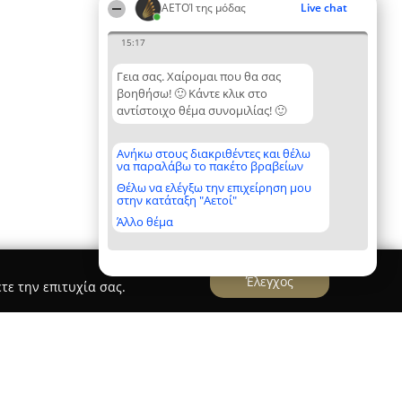
ΑΕΤΟΊ της μόδας
Live chat
15:17
Γεια σας. Χαίρομαι που θα σας
βοηθήσω! 🙂 Κάντε κλικ στο
αντίστοιχο θέμα συνομιλίας! 🙂
Ανήκω στους διακριθέντες και θέλω
να παραλάβω το πακέτο βραβείων
Θέλω να ελέγξω την επιχείρηση μου
στην κατάταξη "Αετοί"
Άλλο θέμα
Έλεγχος
τε την επιτυχία σας.