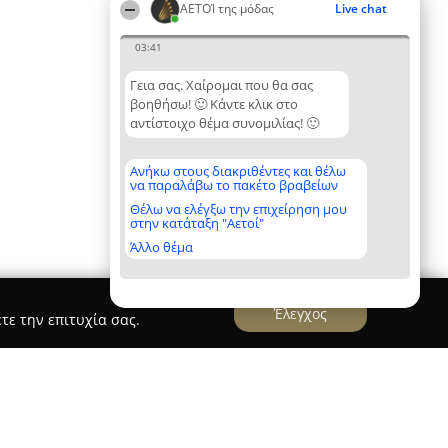
ΑΕΤΟΊ της μόδας
Live chat
03:41
Γεια σας. Χαίρομαι που θα σας
βοηθήσω! 🙂 Κάντε κλικ στο
αντίστοιχο θέμα συνομιλίας! 🙂
Ανήκω στους διακριθέντες και θέλω
να παραλάβω το πακέτο βραβείων
Θέλω να ελέγξω την επιχείρηση μου
στην κατάταξη "Αετοί"
Άλλο θέμα
Έλεγχος
τε την επιτυχία σας.
 - Parex Comfy