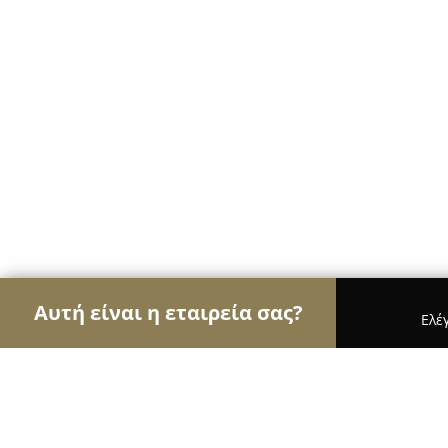
Αυτή είναι η εταιρεία σας?
Ελέ
Αετοί της μόδας
Γυναικεία Ρούχα, Ανδρική Μόδ