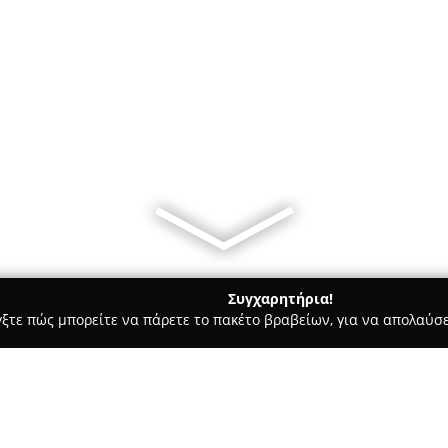
Συγχαρητήρια!
γξτε πώς μπορείτε να πάρετε το πακέτο βραβείων, για να απολαύσε
α, Παιδική Ένδυση - περιοχή Αθηνών
Scandal Shoes Περιστέρι