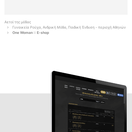
Αετοί της μόδας
Γυναικεία Ρούχα, Ανδρική Μόδα, Παιδική Ένδυση - περιοχή Αθηνών
One Woman :: E-shop