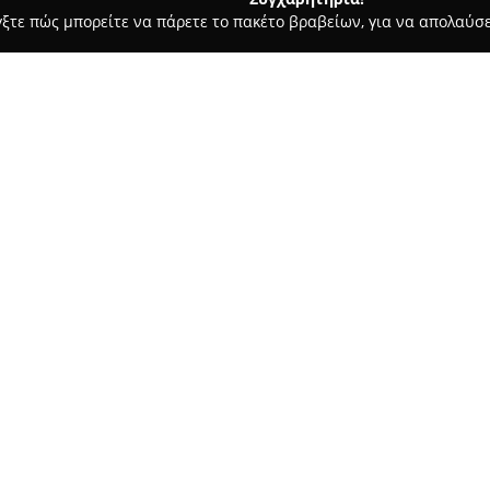
γξτε πώς μπορείτε να πάρετε το πακέτο βραβείων, για να απολαύσε
α, Παιδική Ένδυση - περιοχή Αθηνών
Letante Βαπτιστικά
Σχετικά με την εταιρεία:
Η
Letante Βαπτιστικά
έχει πα
δημιουργία μοναδικών, χειροπ
έδρα την Αθήνα. Η εταιρεία δί
επιλέγοντας υφάσματα και υλ
Δείτε περισσότερα >>
βαμβάκι, το λινό και το καθαρό
χέρι από Έλληνες τεχνίτες, γε
εφαρμογή.
Η Letante Βαπτιστικά διαφορο
που συνδυάζουν άνεση και κομ
εμφάνισης του παιδιού. Οι συλ