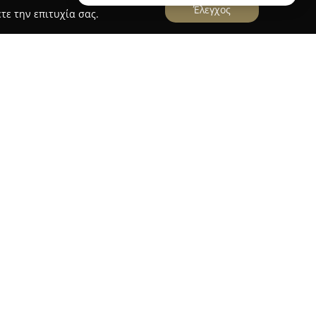
Έλεγχος
τε την επιτυχία σας.
ρουσία στον χώρο από το 2005, ειδικεύεται στη
οίητων βαπτιστικών ρούχων και αξεσουάρ με
νει ιδιαίτερη έμφαση στην ανώτερη ποιότητα,
ικά υψηλών προδιαγραφών, όπως το 100%
 μετάξι. Κάθε προϊόν ράβεται και κεντιέται στο
γονός που διασφαλίζει άριστη ραφή και άψογη
ποιείται στην αγορά μέσα από πρωτότυπα σχέδια
ψότητα για την ιδιαίτερη στιγμή της πρώτης
λογές της ανταποκρίνονται σε όλες τις ανάγκες