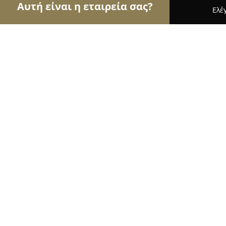
Αυτή είναι η εταιρεία σας?
Ελέ
Αετοί της μόδας
Γυναικεία Ρούχα, Ανδρική Μόδ
Letante Βαπτιστικά
8.6
(49)
Αθήνα, 36 Ermou str.
Εμφάνιση αριθμού τηλεφώνου