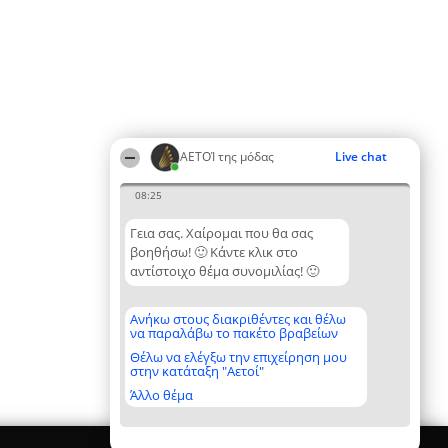
ΑΕΤΟΊ της μόδας
Live chat
08:25
Γεια σας. Χαίρομαι που θα σας
βοηθήσω! 🙂 Κάντε κλικ στο
αντίστοιχο θέμα συνομιλίας! 🙂
Ανήκω στους διακριθέντες και θέλω
να παραλάβω το πακέτο βραβείων
Θέλω να ελέγξω την επιχείρηση μου
στην κατάταξη "Αετοί"
Άλλο θέμα