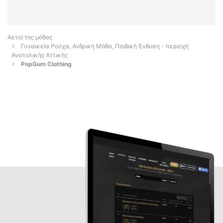
Αετοί της μόδας
Γυναικεία Ρούχα, Ανδρική Μόδα, Παιδική Ένδυση - περιοχή
Ανατολικής Αττικής
PopGum Clothing