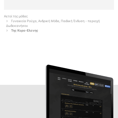
Αετοί της μόδας
Γυναικεία Ρούχα, Ανδρική Μόδα, Παιδική Ένδυση - περιοχή
Δωδεκανήσου
Της Κυρα-Ελενης