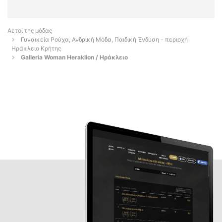
Αετοί της μόδας
Γυναικεία Ρούχα, Ανδρική Μόδα, Παιδική Ένδυση - περιοχή
Ηράκλειο Κρήτης
Galleria Woman Heraklion / Ηράκλειο