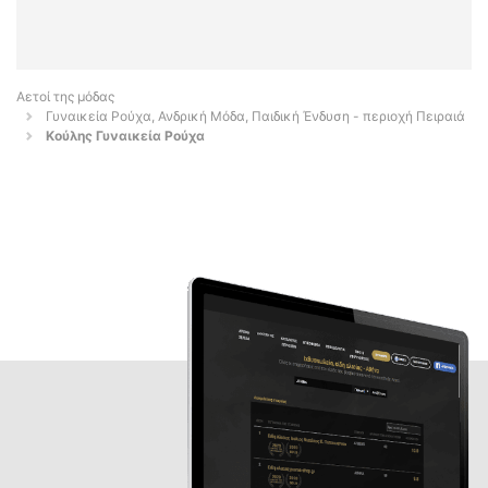
Αετοί της μόδας
Γυναικεία Ρούχα, Ανδρική Μόδα, Παιδική Ένδυση - περιοχή Πειραιά
Κούλης Γυναικεία Ρούχα