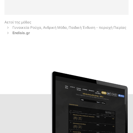
Αετοί της μόδας
Γυναικεία Ρούχα, Ανδρική Μόδα, Παιδική Ένδυση - περιοχή Πιερίας
Endisis.gr