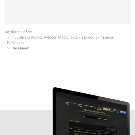
Αετοί της μόδας
Γυναικεία Ρούχα, Ανδρική Μόδα, Παιδική Ένδυση - περιοχή
Ρεθύμνου
Be Queen