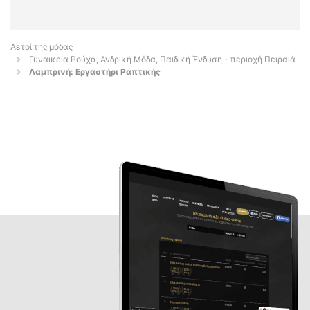
Αετοί της μόδας
Γυναικεία Ρούχα, Ανδρική Μόδα, Παιδική Ένδυση - περιοχή Πειραιά
Λαμπρινή: Εργαστήρι Ραπτικής