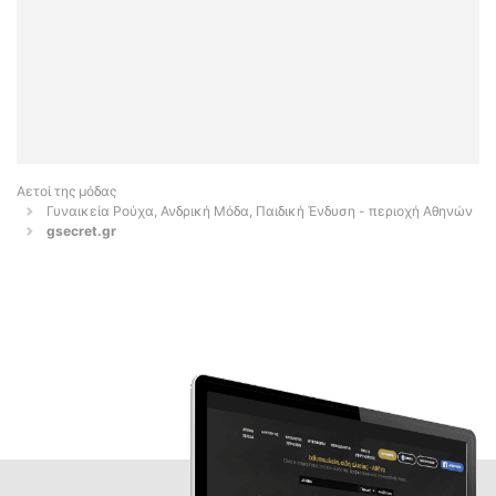
Αετοί της μόδας
Γυναικεία Ρούχα, Ανδρική Μόδα, Παιδική Ένδυση - περιοχή Αθηνών
gsecret.gr