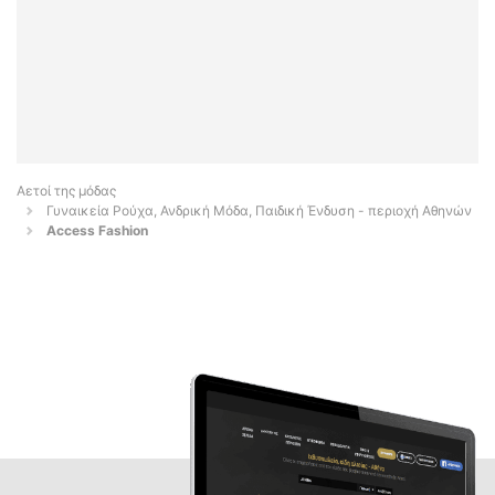
Αετοί της μόδας
Γυναικεία Ρούχα, Ανδρική Μόδα, Παιδική Ένδυση - περιοχή Αθηνών
Access Fashion