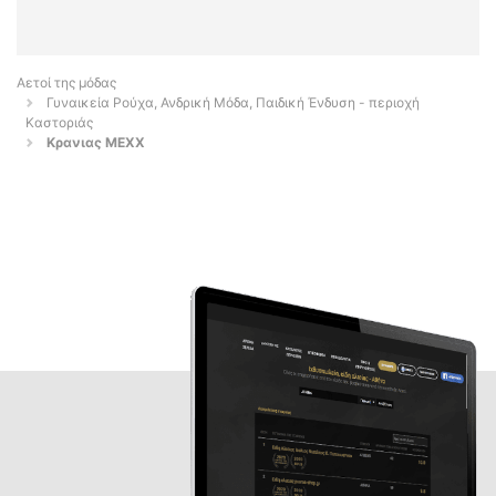
Αετοί της μόδας
Γυναικεία Ρούχα, Ανδρική Μόδα, Παιδική Ένδυση - περιοχή
Καστοριάς
Κρανιας MEXX