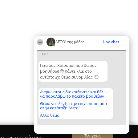
ΑΕΤΟΊ της μόδας
Live chat
12:11
Γεια σας. Χαίρομαι που θα σας
βοηθήσω! 🙂 Κάντε κλικ στο
αντίστοιχο θέμα συνομιλίας! 🙂
Ανήκω στους διακριθέντες και θέλω
να παραλάβω το πακέτο βραβείων
Θέλω να ελέγξω την επιχείρηση μου
στην κατάταξη "Αετοί"
Άλλο θέμα
Έλεγχος
τε την επιτυχία σας.