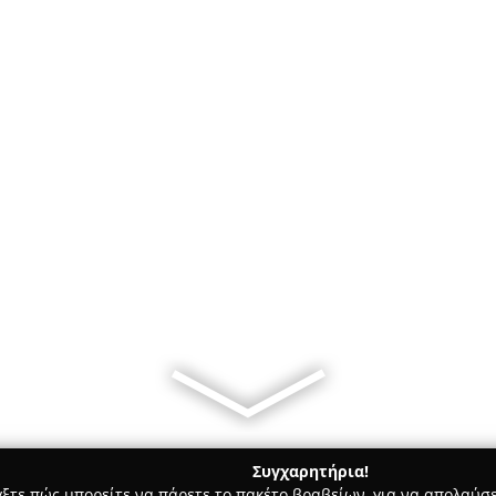
Συγχαρητήρια!
γξτε πώς μπορείτε να πάρετε το πακέτο βραβείων, για να απολαύσε