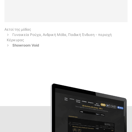
Αετοί της μόδας
Γυναικεία Ρούχα, Ανδρική Μόδα, Παιδική Ένδυση - περιοχή
Κέρκυρας
Showroom Void