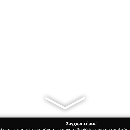
Συγχαρητήρια!
γξτε πώς μπορείτε να πάρετε το πακέτο βραβείων, για να απολαύσε