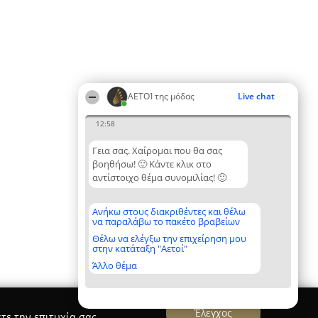
ΑΕΤΟΊ της μόδας
Live chat
12:58
Γεια σας. Χαίρομαι που θα σας
βοηθήσω! 🙂 Κάντε κλικ στο
αντίστοιχο θέμα συνομιλίας! 🙂
Ανήκω στους διακριθέντες και θέλω
να παραλάβω το πακέτο βραβείων
Θέλω να ελέγξω την επιχείρηση μου
στην κατάταξη "Αετοί"
Άλλο θέμα
Έλεγχος
τε την επιτυχία σας.