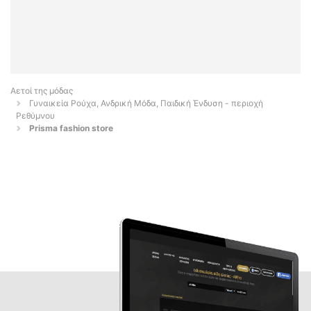
Αετοί της μόδας
Γυναικεία Ρούχα, Ανδρική Μόδα, Παιδική Ένδυση - περιοχή
Ρεθύμνου
Prisma fashion store