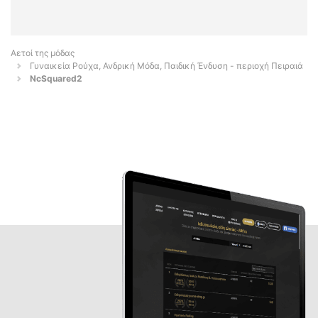
Αετοί της μόδας
Γυναικεία Ρούχα, Ανδρική Μόδα, Παιδική Ένδυση - περιοχή Πειραιά
NcSquared2