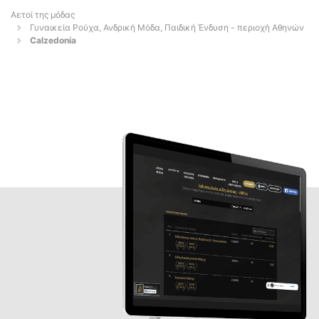
Αετοί της μόδας
Γυναικεία Ρούχα, Ανδρική Μόδα, Παιδική Ένδυση - περιοχή Αθηνών
Calzedonia