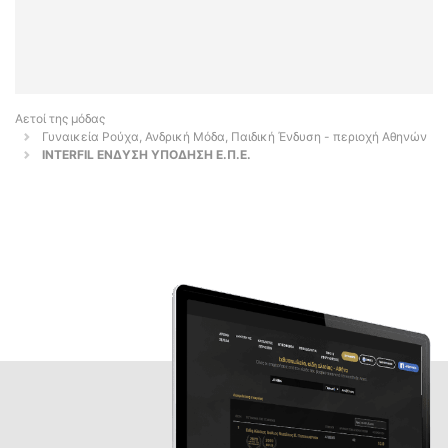
Αετοί της μόδας
Γυναικεία Ρούχα, Ανδρική Μόδα, Παιδική Ένδυση - περιοχή Αθηνών
INTERFIL ΕΝΔΥΣΗ ΥΠΟΔΗΣΗ Ε.Π.Ε.