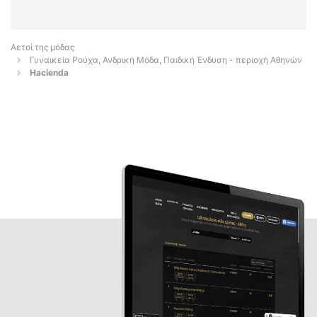
Αετοί της μόδας
Γυναικεία Ρούχα, Ανδρική Μόδα, Παιδική Ένδυση - περιοχή Αθηνών
Hacienda