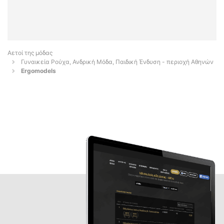
Αετοί της μόδας
Γυναικεία Ρούχα, Ανδρική Μόδα, Παιδική Ένδυση - περιοχή Αθηνών
Ergomodels