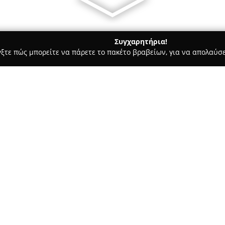
Συγχαρητήρια!
γξτε πώς μπορείτε να πάρετε το πακέτο βραβείων, για να απολαύσε
α, Παιδική Ένδυση - περιοχή Αθηνών
Fabric Republic
Σχετικά με την εταιρεία:
Η
Fabric Republic
λειτουργεί ω
διαχείρισης πλεονάζοντος ρου
Φιλαδέλφεια, στην οδό Βασιλέ
εστιάζεται στην κάλυψη σύγχ
Δείτε περισσότερα >>
βιωσιμότητα και την αειφόρο 
αυτό, η εταιρεία ασχολείται μ
ρούχων που πλέον δεν είναι α