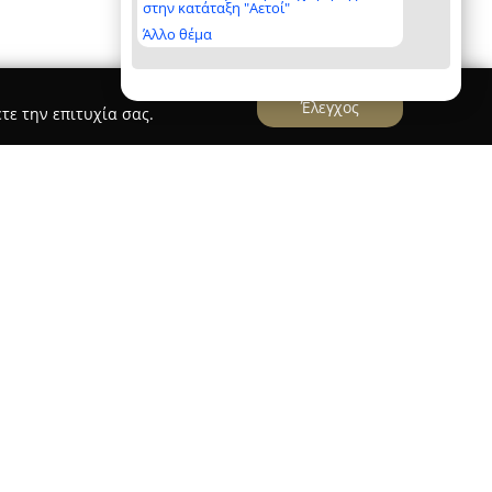
στην κατάταξη "Αετοί"
Άλλο θέμα
Έλεγχος
τε την επιτυχία σας.
ς ένα καινοτόμο και πλήρες σύστημα
χισμού στην Ελλάδα, με βάση τη Νέα
ως Αλεξάνδρου 8. Η δραστηριότητά της
ρονων κοινωνικών αναγκών, προωθώντας τη
ανάπτυξη στον χώρο της ένδυσης. Στο πλαίσιο
ε τη συλλογή, απολύμανση και ταξινόμηση
παραίτητα, δίνοντάς τους μια καινούργια