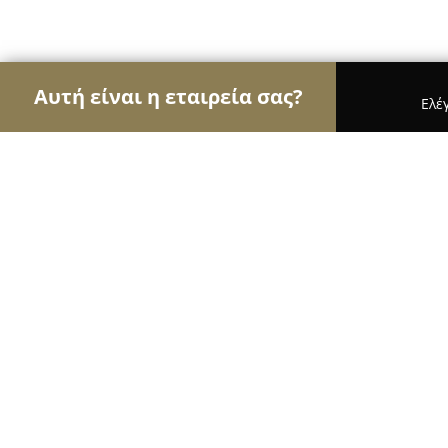
Αυτή είναι η εταιρεία σας?
Ελέ
Αετοί της μόδας
Γυναικεία Ρούχα, Ανδρική Μόδ
Fabric Republic
9.4
(55)