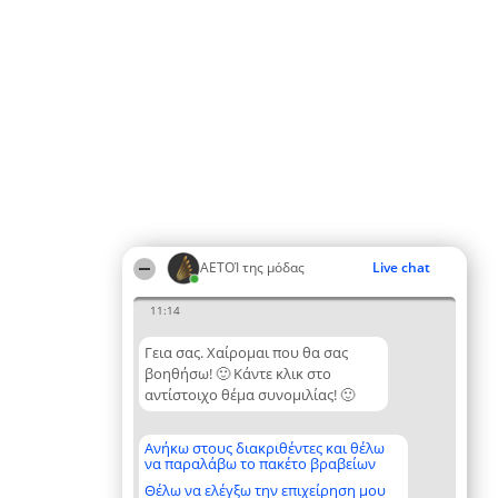
ΑΕΤΟΊ της μόδας
Live chat
11:14
Γεια σας. Χαίρομαι που θα σας
βοηθήσω! 🙂 Κάντε κλικ στο
αντίστοιχο θέμα συνομιλίας! 🙂
Ανήκω στους διακριθέντες και θέλω
να παραλάβω το πακέτο βραβείων
Θέλω να ελέγξω την επιχείρηση μου