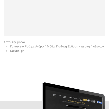
Αετοί της μόδας
Γυναικεία Ρούχα, Ανδρική Μόδα, Παιδική Ένδυση - περιοχή Αθηνών
Luluka.gr