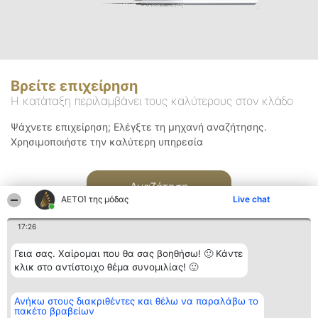
Βρείτε επιχείρηση
Η κατάταξη περιλαμβάνει τους καλύτερους στον κλάδο
Ψάχνετε επιχείρηση; Ελέγξτε τη μηχανή αναζήτησης.
Χρησιμοποιήστε την καλύτερη υπηρεσία
Αναζήτηση
ΑΕΤΟΊ της μόδας
Live chat
17:26
Γεια σας. Χαίρομαι που θα σας βοηθήσω! 🙂 Κάντε
κλικ στο αντίστοιχο θέμα συνομιλίας! 🙂
Διοργανωτής της
Κατάταξη
Επικοινωνία
Ανήκω στους διακριθέντες και θέλω να παραλάβω το
κατάταξης
Διακριθέντες
Επικοινωνία
πακέτο βραβείων
BEAUTIFUL COMPANY
Λίστα όλων