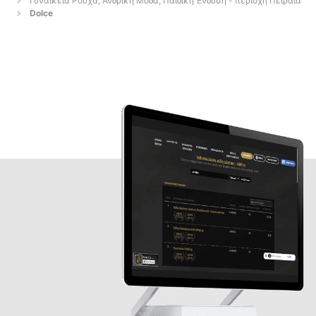
Γυναικεία Ρούχα, Ανδρική Μόδα, Παιδική Ένδυση - περιοχή Πειραιά
Dolce