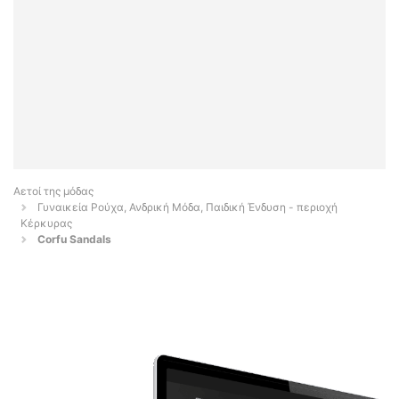
Αετοί της μόδας
Γυναικεία Ρούχα, Ανδρική Μόδα, Παιδική Ένδυση - περιοχή
Κέρκυρας
Corfu Sandals