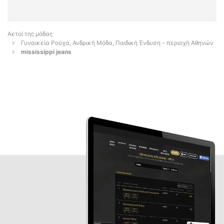
Αετοί της μόδας
Γυναικεία Ρούχα, Ανδρική Μόδα, Παιδική Ένδυση - περιοχή Αθηνών
mississippi jeans