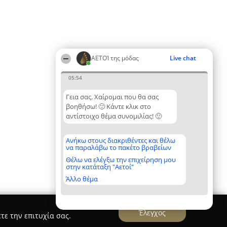
ΑΕΤΟΊ της μόδας
Live chat
05:54
Γεια σας. Χαίρομαι που θα σας
βοηθήσω! 🙂 Κάντε κλικ στο
αντίστοιχο θέμα συνομιλίας! 🙂
Ανήκω στους διακριθέντες και θέλω
να παραλάβω το πακέτο βραβείων
Θέλω να ελέγξω την επιχείρηση μου
στην κατάταξη "Αετοί"
Άλλο θέμα
Έλεγχος
τε την επιτυχία σας.